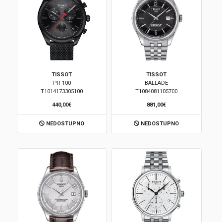
TISSOT
TISSOT
PR 100
BALLADE
T1014173305100
T1084081105700
440,00€
881,00€
NEDOSTUPNO
NEDOSTUPNO