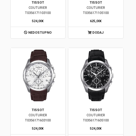
TISSOT
TISSOT
COUTURIER
COUTURIER
Brendovi
T0356171103100
T0356171105100
524,00€
625,00€
Swiss🇨🇭
NEDOSTUPNO
DODAJ
Satovi
Nakit
Diamond
Outlet
POKLON VAUČER
TISSOT
TISSOT
COUTURIER
COUTURIER
T0356171603100
T0356171605100
Prijava
524,00€
524,00€
Registracija