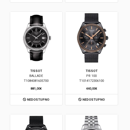
TISSOT
TISSOT
BALLADE
PR 100
T1084081605700
T1014172306100
881,00€
440,00€
NEDOSTUPNO
NEDOSTUPNO