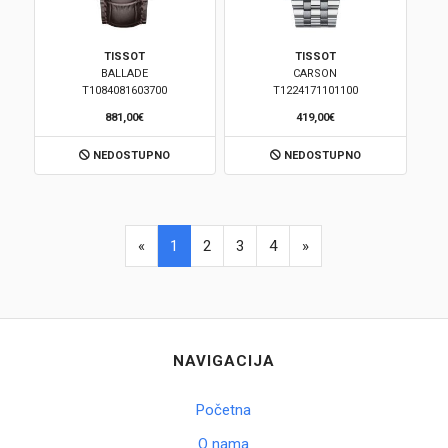
TISSOT
TISSOT
BALLADE
CARSON
T1084081603700
T1224171101100
881,00€
419,00€
NEDOSTUPNO
NEDOSTUPNO
«
1
2
3
4
»
NAVIGACIJA
Početna
O nama