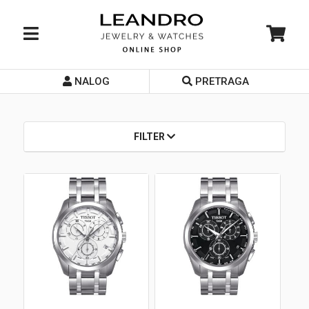
NALOG
PRETRAGA
Početna
O nama
FILTER
Prodavnice
Servis
Kontakt
Loyalty Club
Rate