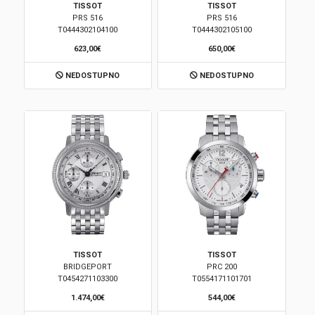
TISSOT
TISSOT
PRS 516
PRS 516
Brendovi
T0444302104100
T0444302105100
623,00€
650,00€
Swiss🇨🇭
NEDOSTUPNO
NEDOSTUPNO
Satovi
Nakit
Diamond
Outlet
POKLON VAUČER
TISSOT
TISSOT
BRIDGEPORT
PRC 200
T0454271103300
T0554171101701
Prijava
1.474,00€
544,00€
Registracija