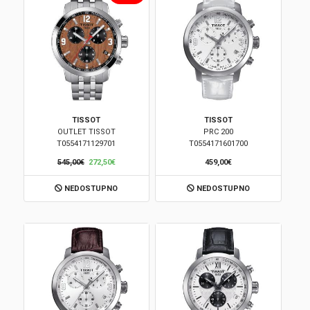
TISSOT
TISSOT
OUTLET TISSOT
PRC 200
T0554171129701
T0554171601700
545,00€
272,50€
459,00€
NEDOSTUPNO
NEDOSTUPNO