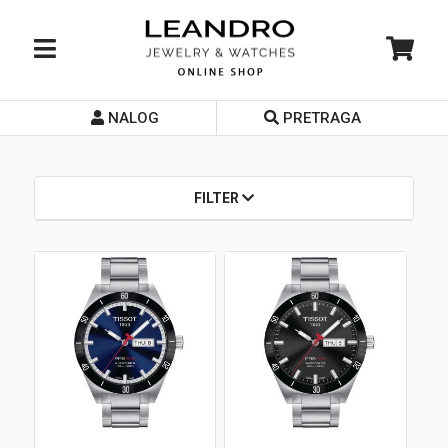
NALOG
PRETRAGA
Početna
O nama
FILTER
Prodavnice
Servis
Kontakt
Loyalty Club
Rate