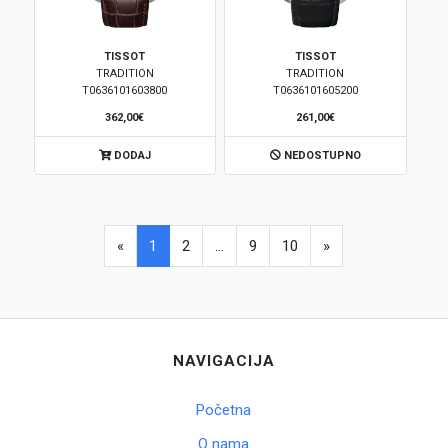
TISSOT
TISSOT
TRADITION
TRADITION
T0636101603800
T0636101605200
362,00€
261,00€
DODAJ
NEDOSTUPNO
«
1
2
...
9
10
»
NAVIGACIJA
Početna
O nama