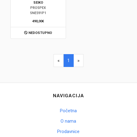
SEIKO
PROSPEX
Brendovi
SNE591P1
490,00€
Swiss🇨🇭
NEDOSTUPNO
Satovi
Nakit
«
1
»
Diamond
Outlet
NAVIGACIJA
POKLON VAUČER
Početna
O nama
Prijava
Prodavnice
Registracija