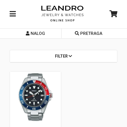
NALOG
PRETRAGA
Početna
O nama
FILTER
Prodavnice
Servis
Kontakt
Loyalty Club
Rate