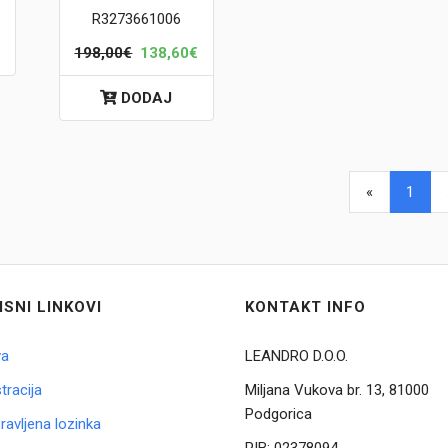
R3273661006
198,00€
138,60€
DODAJ
«
1
ISNI LINKOVI
KONTAKT INFO
va
LEANDRO D.O.O.
tracija
Miljana Vukova br. 13, 81000
Podgorica
avljena lozinka
PIB:
02378094