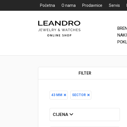
Početna
O nama
Prodavnice
Servis
BRE
Početna
NAK
POK
O nama
Prodavnice
FILTER
Servis
Kontakt
43 MM
SECTOR
Loyalty Club
Rate
CIJENA