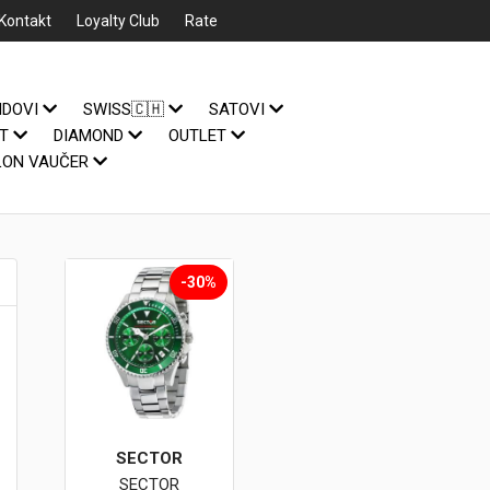
Kontakt
Loyalty Club
Rate
NDOVI
SWISS🇨🇭
SATOVI
IT
DIAMOND
OUTLET
LON VAUČER
-30%
SECTOR
SECTOR