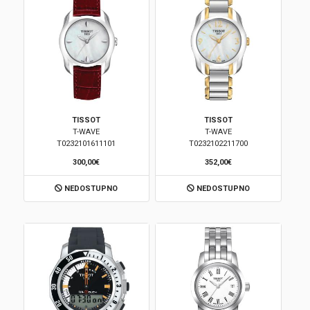
TISSOT
TISSOT
T-WAVE
T-WAVE
T0232101611101
T0232102211700
300,00€
352,00€
NEDOSTUPNO
NEDOSTUPNO