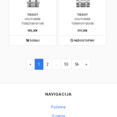
TISSOT
TISSOT
COUTURIER
COUTURIER
T0352106101100
T0354101105100
935,00€
397,00€
DODAJ
NEDOSTUPNO
«
1
2
...
55
56
»
NAVIGACIJA
Početna
O nama