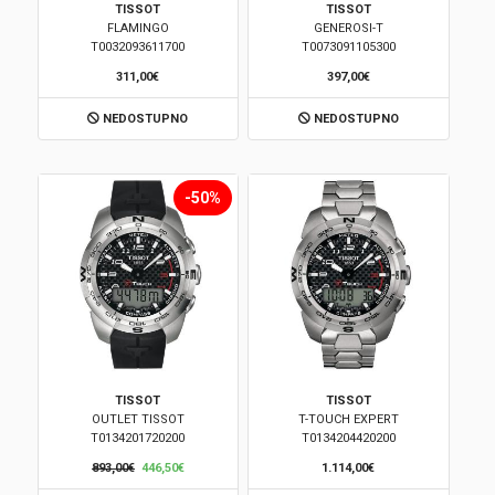
TISSOT
TISSOT
FLAMINGO
GENEROSI-T
Brendovi
T0032093611700
T0073091105300
311,00€
397,00€
Swiss🇨🇭
NEDOSTUPNO
NEDOSTUPNO
Satovi
Nakit
-50%
Diamond
Outlet
POKLON VAUČER
TISSOT
TISSOT
OUTLET TISSOT
T-TOUCH EXPERT
T0134201720200
T0134204420200
Prijava
893,00€
446,50€
1.114,00€
Registracija