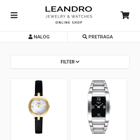
NALOG
PRETRAGA
Početna
O nama
FILTER
Prodavnice
Servis
Kontakt
Loyalty Club
Rate