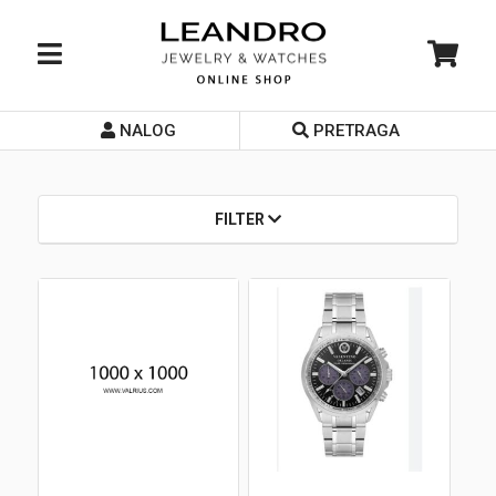
NALOG
PRETRAGA
Početna
O nama
FILTER
Prodavnice
Servis
Kontakt
Loyalty Club
Rate