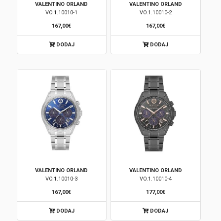
VALENTINO ORLAND
VALENTINO ORLAND
VO.1.10010-1
VO.1.10010-2
Brendovi
167,00€
167,00€
Swiss🇨🇭
DODAJ
DODAJ
Satovi
Nakit
Diamond
Outlet
POKLON VAUČER
VALENTINO ORLAND
VALENTINO ORLAND
VO.1.10010-3
VO.1.10010-4
167,00€
177,00€
Prijava
DODAJ
DODAJ
Registracija