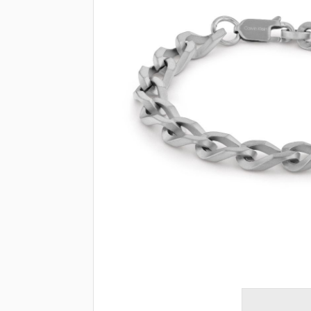
Brendovi
Swiss🇨🇭
Satovi
Nakit
Diamond
Outlet
POKLON VAUČER
Prijava
Registracija