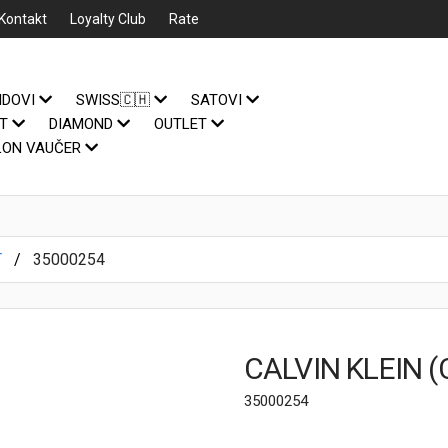
Kontakt
Loyalty Club
Rate
NDOVI
SWISS🇨🇭
SATOVI
IT
DIAMOND
OUTLET
LON VAUČER
T
35000254
CALVIN KLEIN (
35000254