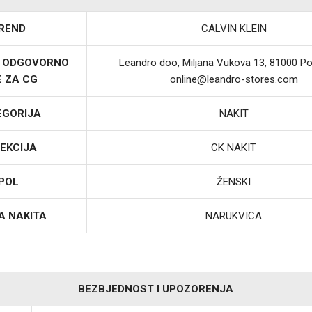
REND
CALVIN KLEIN
I ODGOVORNO
Leandro doo, Miljana Vukova 13, 81000 Po
E ZA CG
online@leandro-stores.com
EGORIJA
NAKIT
EKCIJA
CK NAKIT
POL
ŽENSKI
A NAKITA
NARUKVICA
BEZBJEDNOST I UPOZORENJA