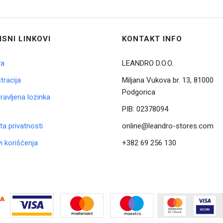
ISNI LINKOVI
KONTAKT INFO
va
LEANDRO D.O.O.
tracija
Miljana Vukova br. 13, 81000
Podgorica
avljena lozinka
PIB:
02378094
ta privatnosti
online@leandro-stores.com
i korišćenja
+382 69 256 130