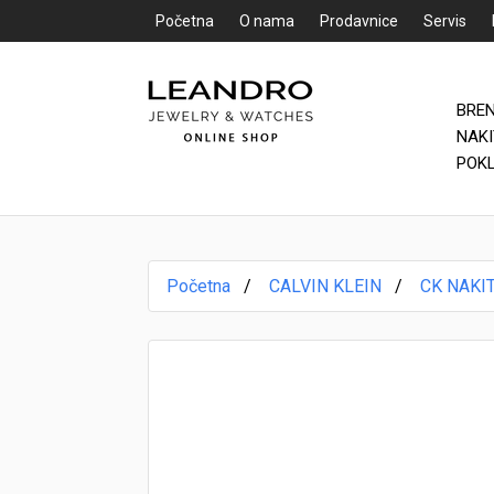
Početna
O nama
Prodavnice
Servis
BRE
Početna
NAK
POK
O nama
Prodavnice
Početna
CALVIN KLEIN
CK NAKI
Servis
Kontakt
Loyalty Club
Rate