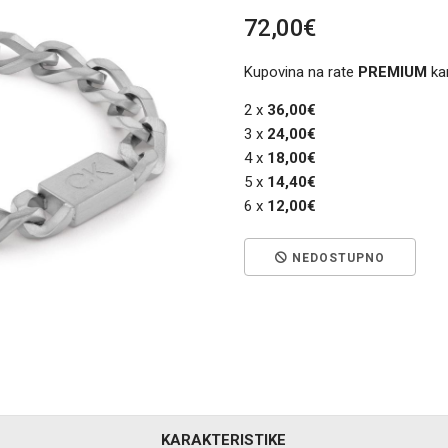
72,00€
Kupovina na rate
PREMIUM
ka
2 x
36,00€
3 x
24,00€
4 x
18,00€
5 x
14,40€
6 x
12,00€
NEDOSTUPNO
KARAKTERISTIKE