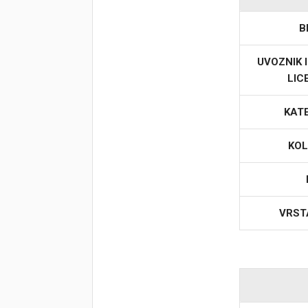
B
Korpa
UVOZNIK 
LIC
KAT
KOL
VRST