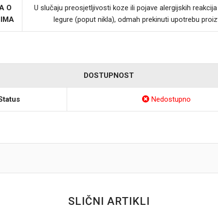
A O
U slučaju preosjetljivosti koze ili pojave alergijskih reakci
LIMA
legure (poput nikla), odmah prekinuti upotrebu proi
DOSTUPNOST
Status
Nedostupno
SLIČNI ARTIKLI