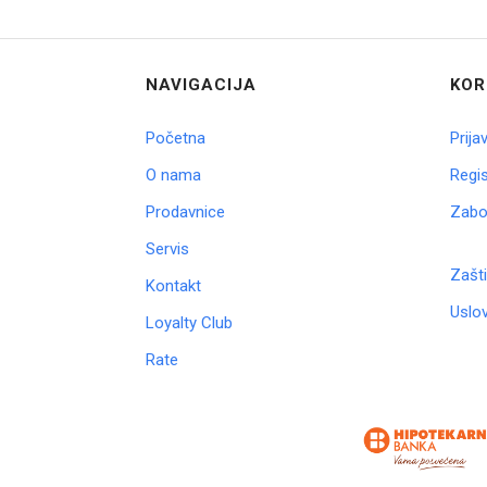
NAVIGACIJA
KOR
Početna
Prija
O nama
Regis
Prodavnice
Zabor
Servis
Zašti
Kontakt
Uslov
Loyalty Club
Rate