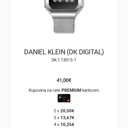
Brendovi
Swiss🇨🇭
Satovi
Nakit
DANIEL KLEIN (DK DIGITAL)
DK.1.13015-1
Diamond
Outlet
41,00€
POKLON VAUČER
Kupovina na rate
PREMIUM
karticom
2 x
20,50€
Prijava
3 x
13,67€
4 x
10,25€
Registracija