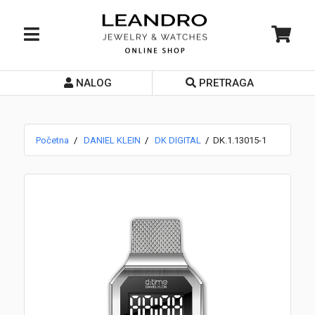
NALOG
PRETRAGA
Početna
O nama
Početna
DANIEL KLEIN
DK DIGITAL
DK.1.13015-1
Prodavnice
Servis
Kontakt
Loyalty Club
Rate