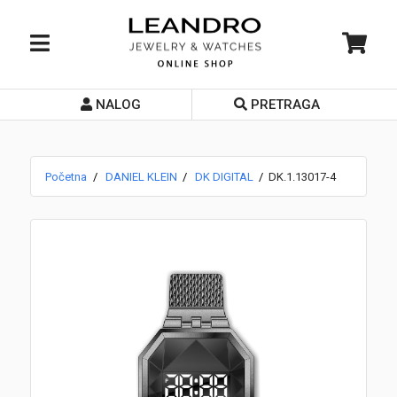
NALOG
PRETRAGA
Početna
O nama
Početna
DANIEL KLEIN
DK DIGITAL
DK.1.13017-4
Prodavnice
Servis
Kontakt
Loyalty Club
Rate