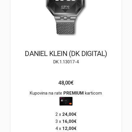
Brendovi
Swiss🇨🇭
Satovi
Nakit
DANIEL KLEIN (DK DIGITAL)
DK.1.13017-4
Diamond
Outlet
48,00€
POKLON VAUČER
Kupovina na rate
PREMIUM
karticom
2 x
24,00€
Prijava
3 x
16,00€
4 x
12,00€
Registracija